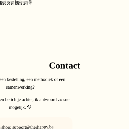
set over loslaten 💛
set over loslaten 💛
Contact
een bestelling, een methodiek of een
samenwerking?
en berichtje achter, ik antwoord zo snel
mogelijk. 💛
support@therhappy.be
bshop: