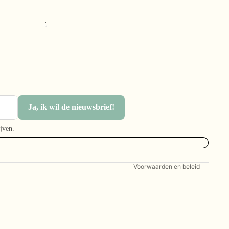
Privacybeleid
Algemene voorwaarden
Verzendbeleid
Ja, ik wil de nieuwsbrief!
Contactgegevens
jven.
Wettelijke kennisgeving
Terugbetalingsbeleid
Voorwaarden en beleid