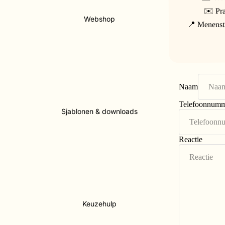
✉️ Pra
Webshop
📍 Menenstr
Naam
Telefoonnum
Sjablonen & downloads
Reactie
Keuzehulp