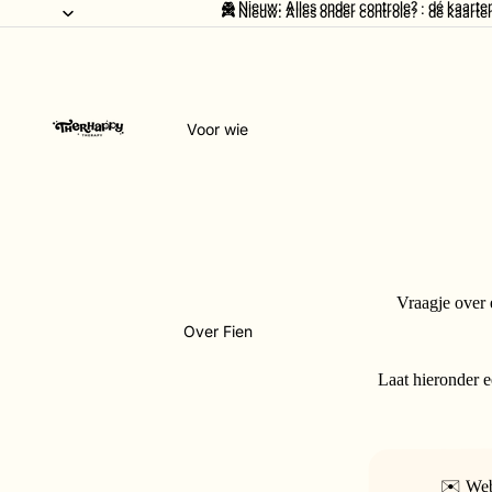
🎮 Nieuw: Alles onder controle? · dé kaarten
🎮 Nieuw: Alles onder controle? · dé kaarten
Voor wie
Vraagje over 
Over Fien
Laat hieronder e
✉️ We