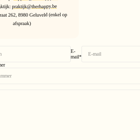
praktijk@therhappy.be
ktijk:
aat 262, 8980 Geluveld (enkel op
afspraak)
E-
mail
*
mer