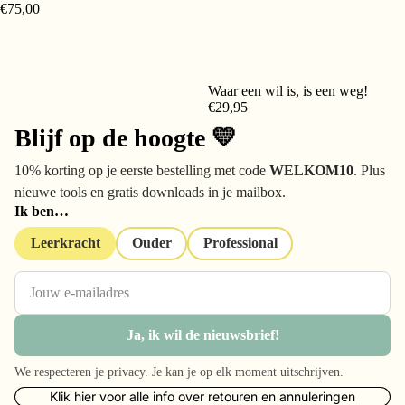
€75,00
Waar een wil is, is een weg!
€29,95
Blijf op de hoogte 💛
10% korting op je eerste bestelling met code
WELKOM10
. Plus
nieuwe tools en gratis downloads in je mailbox.
Ik ben…
Leerkracht
Ouder
Professional
Privacybeleid
Algemene voorwaarden
Verzendbeleid
Ja, ik wil de nieuwsbrief!
Contactgegevens
Wettelijke kennisgeving
We respecteren je privacy. Je kan je op elk moment uitschrijven.
Terugbetalingsbeleid
Klik hier voor alle info over retouren en annuleringen