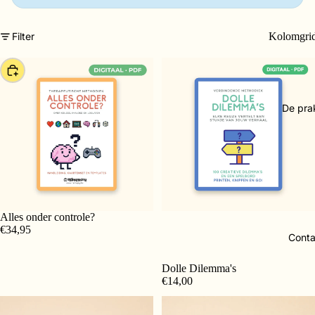
Filter
Kolomgri
Kiezen
De prak
Alles onder controle?
€34,95
Conta
Dolle Dilemma's
€14,00